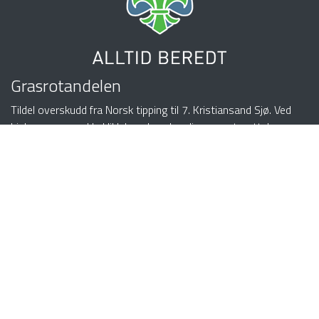
Grasrotandelen
Tildel overskudd fra Norsk tipping til 7. Kristiansand Sjø. Ved
hjelp av noen enkle klikk kan du velge din grasrotmottaker som
får 5 prosent av din spillinnsats - uten at det går utover
innsats, premie eller vinnersjanse.
Tilknytt din konto
!
Ærfuglveien 13C
4623 KRISTIANSAND
Organisasjonsnummer: 975582663
Bankkonto: 3000.09.81989
Ønsker din bedrift logoen her? Ta kontakt med