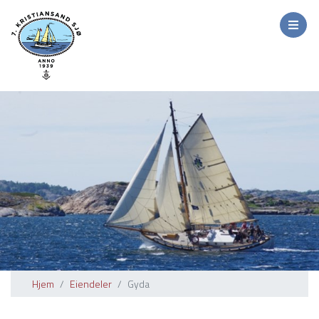
Hjem
Eiendeler
Gyda